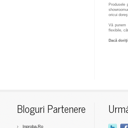
Produsele p
showroomuril
oricui dore
Vă punem l
flexibile, câ
Dacă doriţi
Bloguri Partenere
Urmă
Inproba.ro