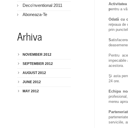
Activitate
Deco'nventional 2011
p
entru a vă
Aboneaza-Te
Odată cu c
reţeaua de d
prin punctel
Arhiva
S
atisfacere
deasemene
NOVEMBER 2012
Pentru ace
impecabile a
SEPTEMBER 2012
acestora.
AUGUST 2012
Şi asta pen
24 ore.
JUNE 2012
MAY 2012
Echipa
no
profesional
mereu aproa
Parteneriat
parteneriat
serviciile, 