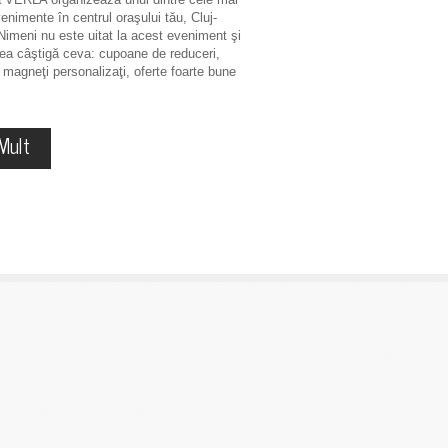
venimente în centrul oraşului tău, Cluj-
imeni nu este uitat la acest eveniment şi
ea câştigă ceva: cupoane de reduceri,
, magneţi personalizaţi, oferte foarte bune
Mult