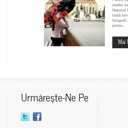
inedite e
Napoca! N
toată lum
fotografii
pentru...
Mai 
Urmăreşte-Ne Pe