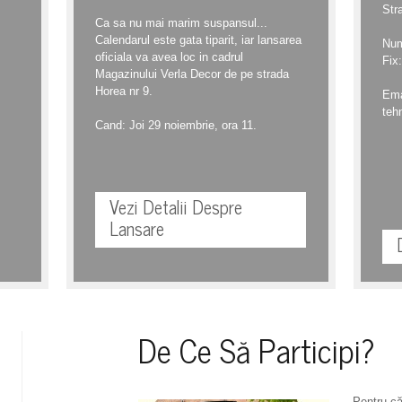
Str
Ca sa nu mai marim suspansul...
Calendarul este gata tiparit, iar lansarea
Num
oficiala va avea loc in cadrul
Fix
Magazinului Verla Decor de pe strada
Horea nr 9.
Ema
teh
Cand: Joi 29 noiembrie, ora 11.
Vezi Detalii Despre
Lansare
De Ce Să Participi?
Pentru că