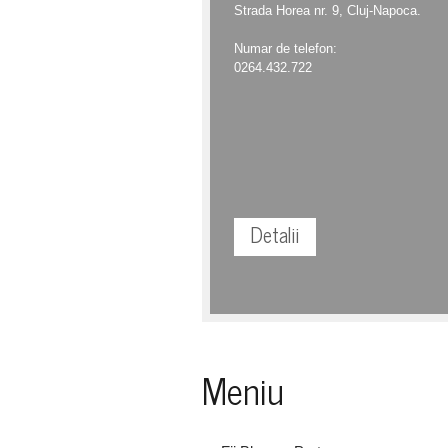
Strada Horea nr. 9, Cluj-Napoca.
Numar de telefon:
0264.432.722
Detalii
Meniu