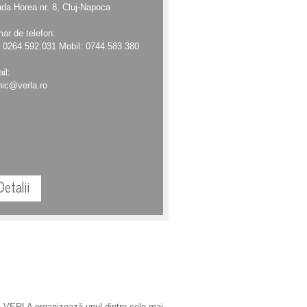
ada Horea nr. 8, Cluj-Napoca
ar de telefon:
: 0264.592.031 Mobil: 0744.583.380
il:
nic@verla.ro
Detalii
 VERLA organizează unul dintre cele mai