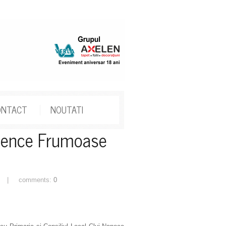
ONTACT
NOUTATI
ujence Frumoase
| comments:
0