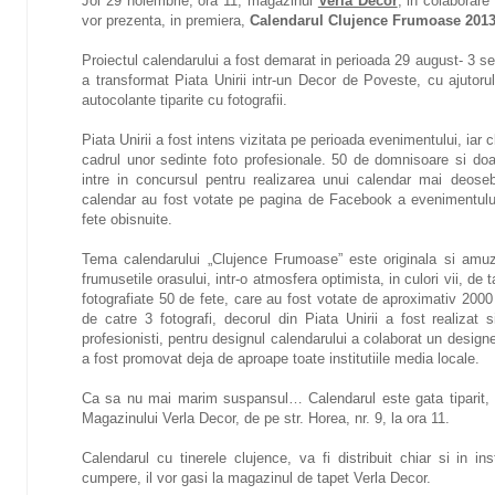
Joi 29 noiembrie, ora 11, magazinul
Verla Decor
, in colaborare
vor prezenta, in premiera,
Calendarul Clujence Frumoase 2013
Proiectul calendarului a fost demarat in perioada 29 august- 3 s
a transformat Piata Unirii intr-un Decor de Poveste, cu ajutoru
autocolante tiparite cu fotografii.
Piata Unirii a fost intens vizitata pe perioada evenimentului, iar
cadrul unor sedinte foto profesionale. 50 de domnisoare si doa
intre in concursul pentru realizarea unui calendar mai deoseb
calendar au fost votate pe pagina de Facebook a evenimentulu
fete obisnuite.
Tema calendarului „Clujence Frumoase” este originala si amu
frumusetile orasului, intr-o atmosfera optimista, in culori vii, de 
fotografiate 50 de fete, care au fost votate de aproximativ 2000 
de catre 3 fotografi, decorul din Piata Unirii a fost realiza
profesionisti, pentru designul calendarului a colaborat un designe
a fost promovat deja de aproape toate institutiile media locale.
Ca sa nu mai marim suspansul… Calendarul este gata tiparit, ia
Magazinului Verla Decor, de pe str. Horea, nr. 9, la ora 11.
Calendarul cu tinerele clujence, va fi distribuit chiar si in ins
cumpere, il vor gasi la magazinul de tapet Verla Decor.