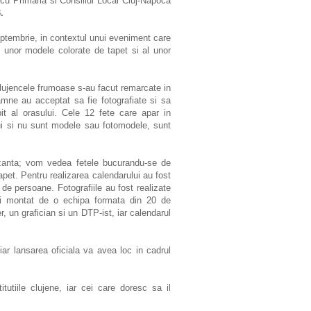
 cu Primaria si Consiliul Local Cluj-Napoca
.
eptembrie, in contextul unui eveniment care
l unor modele colorate de tapet si al unor
 clujencele frumoase s-au facut remarcate in
mne au acceptat sa fie fotografiate si sa
it al orasului. Cele 12 fete care apar in
i si nu sunt modele sau fotomodele, sunt
zanta; vom vedea fetele bucurandu-se de
tapet. Pentru realizarea calendarului au fost
de persoane. Fotografiile au fost realizate
t si montat de o echipa formata din 20 de
r, un grafician si un DTP-ist, iar calendarul
r lansarea oficiala va avea loc in cadrul
titutiile clujene, iar cei care doresc sa il