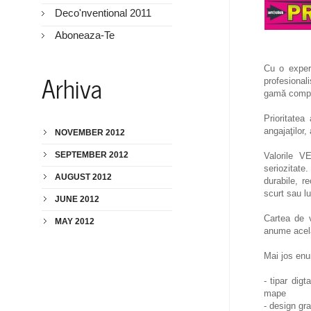
Deco'nventional 2011
Aboneaza-Te
Cu o experi
Arhiva
profesional
gamă comple
Prioritatea
angajaţilor,
NOVEMBER 2012
SEPTEMBER 2012
Valorile V
seriozitate
AUGUST 2012
durabile, r
scurt sau lu
JUNE 2012
Cartea de v
MAY 2012
anume acela
Mai jos enu
- tipar digt
mape
- design gra