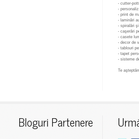
- cutter-pot
- personali
- print de 
- laminări 
- spiralări şi
- caşerări 
- casete lu
- decor de 
- tablouri p
- tapet pers
- sisteme de
Te aşteptă
Bloguri Partenere
Urmă