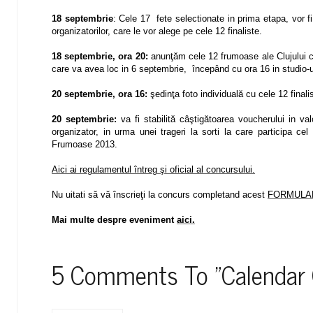
18 septembrie
: Cele 17 fete selectionate in prima etapa, vor f
organizatorilor, care le vor alege pe cele 12 finaliste.
18 septembrie, ora 20:
anunţăm cele 12 frumoase ale Clujului car
care va avea loc in 6 septembrie, începând cu ora 16 in studio-ul
20 septembrie, ora 16:
şedinţa foto individuală cu cele 12 finali
20 septembrie:
va fi stabilită câştigătoarea voucherului in va
organizator, in urma unei trageri la sorti la care participa ce
Frumoase 2013.
Aici ai regulamentul întreg şi oficial al concursului.
Nu uitati să vă înscrieţi la concurs completand acest
FORMULA
Mai multe despre eveniment
aici.
5 Comments To
"Calendar