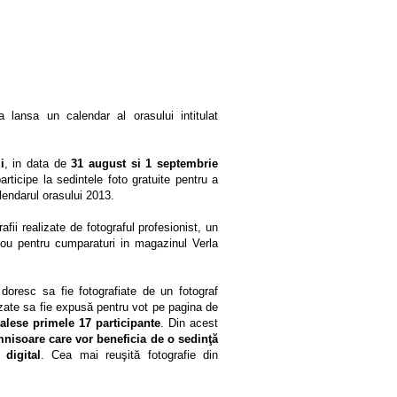
lansa un calendar al orasului intitulat
i
, in data de
31 august si 1 septembrie
rticipe la sedintele foto gratuite pentru a
lendarul orasului 2013.
fii realizate de fotograful profesionist, un
dou pentru cumparaturi in magazinul Verla
oresc sa fie fotografiate de un fotograf
alizate sa fie expusă pentru vot pe pagina de
 alese primele 17 participante
. Din acest
isoare care vor beneficia de o sedinţă
 digital
. Cea mai reuşită fotografie din