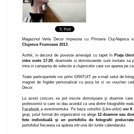
Magazinul Verla Decor impreuna cu Primaria Cluj-Napoca va 
Clujence Frumoase 2013
.
Astfel, in decorul de poveste amenajat cu tapet în
Piaţa Uniri
intre orele 17-20
, doamnele si domnisoarele sunt invitate sa pa
intra in campania de selectie a clujencelor care vor aparea pe ca
Toate participantele vor primi GRATUIT pe e-mail setul de fotogra
magnet de frigider personalizat cu poza lor si un voucher ca
Decor.
La acest concurs se pot inscrie domnişoare şi doamne care d
profesionist si care isi dau acordul ca una dintre fotografiile re
Facebook
a evenimentului. Pe baza voturilor (Like-urilor)
vor fi
grup, juriul format din organizatori va alege
12 doamne sau domn
foto individuală şi un portofoliu de fotografii prelucrate
portofoliul fiecareia va apărea intr-una din lunile calendarului.