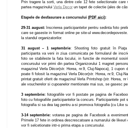
Prin tragere la sorti, una dintre cele 12 fete selectionate car
partea magazinului
Verla Decor
un tapet de colectie (ales de câs
Etapele de desfasurare a concursului
(
PDF aici
):
29-31 august:
înscrierea participantelor pentru sedinta foto pre
care se gaseste in format online pe site-ul www.decordepoveste.ro
la standul organizatorilor.
31 august – 1 septembrie
: Shooting foto gratuit în Piaţa 
participanta va veni in ziua comunicata pe formularul de inscrie
foto se stabileste la fata locului, in functie de momentul sosir
concursului vor primi din partea Organizorului 1 magnet persona
magazinul Verla Décor(str. Horea, nr.9, Cluj-Napoca), 1 cupon 
poate fi folosit la magazinul Verla Décor(str. Horea, nr.9, Cluj-
printat gratuit oferit de magazinul Verla Printshop (str. Horea, n
ale voucherelor si cupoanelor mentionate mai sus, se gasesc pe
3 septembrie:
fotografiile vor fi postate pe pagina de Faceb
foto cu fotografiile participantelor la concurs. Participantele pot
fotografia si sa dea tag pentru a-si promova fotografia (cu Like 
3-14 septembrie:
votarea pe pagina de Facebook a evenimentul
Primele 17 fete in ordinea descrescatoare a numarului de likeur
vor fi selcetionate intr-o prima etapa a concursului.