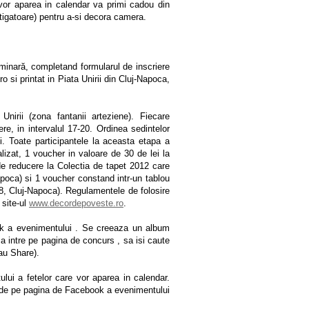
e vor aparea in calendar va primi cadou din
tigatoare) pentru a-si decora camera.
liminară, completand formularul de inscriere
 si printat in Piata Unirii din Cluj-Napoca,
Unirii (zona fantanii arteziene). Fiecare
re, in intervalul 17-20. Ordinea sedintelor
ii. Toate participantele la aceasta etapa a
lizat, 1 voucher in valoare de 30 de lei la
de reducere la Colectia de tapet 2012 care
Napoca) si 1 voucher constand intr-un tablou
r 8, Cluj-Napoca). Regulamentele de folosire
 site-ul
www.decordepoveste.ro
.
ook a evenimentului . Se creeaza un album
 sa intre pe pagina de concurs , sa isi caute
sau Share).
ui a fetelor care vor aparea in calendar.
i de pe pagina de Facebook a evenimentului