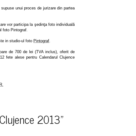
i supuse unui proces de jurizare din partea
e vor participa la şedinţa foto individuală
 foto Pintograf.
ste in studio-ul foto
Pintograf
.
loare de 700 de lei (TVA inclus), oferit de
l 12 fete alese pentru Calendarul Clujence
R.
 Clujence 2013"