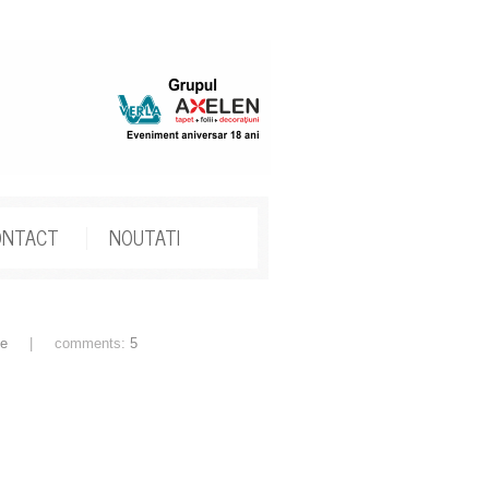
ONTACT
NOUTATI
te
| comments:
5