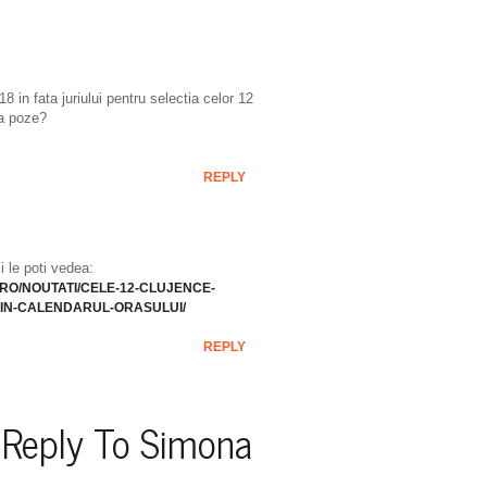
18 in fata juriului pentru selectia celor 12
pa poze?
REPLY
i le poti vedea:
RO/NOUTATI/CELE-12-CLUJENCE-
IN-CALENDARUL-ORASULUI/
REPLY
Reply To
Simona